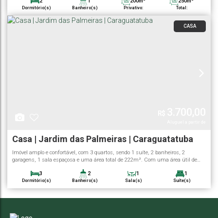
2
1
200m²
250m²
Dormitório(s)
Banheiro(s)
Privativo:
Total:
2
100m²
250m²
Vaga(s)
Útil:
Terreno:
CASA
3.700,00
R$
Casa | Jardim das Palmeiras | Caraguatatuba
Imóvel amplo e confortável, com 3 quartos, sendo 1 suíte, 2 banheiros, 2
garagens, 1 sala espaçosa e uma área total de 222m². Com uma área útil de
155.96m², esta casa é perfeita para quem busca conforto e comodidade.
3
2
1
1
Localizada em um bairro tranquilo e de fácil acesso, esta residência oferece toda
Dormitório(s)
Banheiro(s)
Sala(s)
Suíte(s)
a estrutura necessária para viver com qualidade de vida. Não perca essa chance
222m²
2
156m²
de...
Total:
Vaga(s)
Útil: