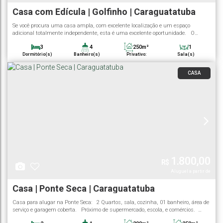
Casa com Edícula | Golfinho | Caraguatatuba
Se você procura uma casa ampla, com excelente localização e um espaço
adicional totalmente independente, esta é uma excelente oportunidade. O
imóvel está localizado na principal avenida do bairro Golfinho (Avenida Pedro
3
4
250m²
1
Reginaldo da Costa), aproximadamente 500 metros da Rodovia Rio-Santos, em
Dormitório(s)
Banheiro(s)
Privativo:
Sala(s)
uma região com fácil acesso ao Centro de Caraguatatuba, às praias, ao
1
250m²
4
180m²
Travessão e aos...
Suíte(s)
Total:
Vaga(s)
Útil:
CASA
250m²
25m
10m
Terreno:
Fundos:
Frente:
1.800,00
R$
Casa | Ponte Seca | Caraguatatuba
Casa para alugar na Ponte Seca: 2 Quartos, sala, cozinha, 01 banheiro, área de
serviço e garagem coberta. Próximo de supermercado, escola, e comércios.
Valor do seguro-fiança a ser calculado.