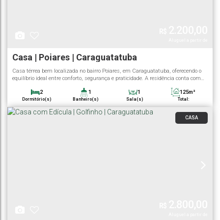
2.200,00
R$
Casa | Poiares | Caraguatatuba
Casa térrea bem localizada no bairro Poiares, em Caraguatatuba, oferecendo o
equilíbrio ideal entre conforto, segurança e praticidade. A residência conta com
cômodos amplos e bem distribuídos, perfeita para quem valoriza espaço e
2
1
1
125m²
qualidade de vida. Destaques do imóvel: 2 quartos grandes, com excelente
Dormitório(s)
Banheiro(s)
Sala(s)
Total:
iluminação e ventilação natural Sala espaçosa, ideal para receber a família e...
2
85m²
125m²
Vaga(s)
Útil:
Terreno:
CASA
2.800,00
R$