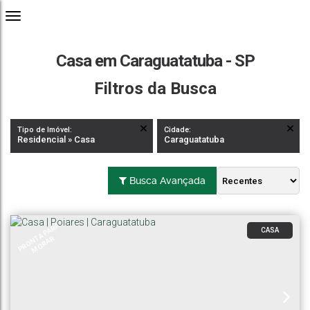
Casa em Caraguatatuba - SP
Filtros da Busca
Tipo de Imóvel:
Cidade:
Residencial » Casa
Caraguatatuba
Busca Avançada
P
R
O
N
A
P
A
R
A
M
O
R
A
CASA
T
R