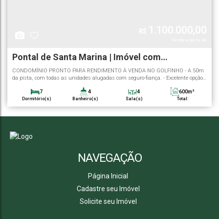
1.100.000,00
R$
Pontal de Santa Marina | Imóvel com
rendimento | Caraguatatuba
CONDOMÍNIO PRONTO PARA RENDIMENTO À VENDA NO GOLFINHO - A 50m
da pista, com todas as unidades alugadas com seguro-fiança. - Excelente opção
de investimento visando renda mensal com aluguéis. Constituído de 04
7
4
4
600m²
unidades, sendo: - Duas na parte térrea com: 1 dormitório cada, sala, cozinha,
Dormitório(s)
Banheiro(s)
Sala(s)
Total:
banheiro e área de serviço. - Duas na parte superior: uma unidade com 2
4
400m²
dormitórios, sala,...
Vaga(s)
Útil:
NAVEGAÇÃO
Página Inicial
Cadastre seu Imóvel
Solicite seu Imóvel