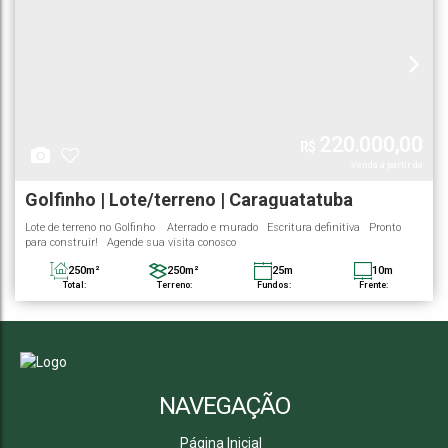
220.000,00
R$
Golfinho | Lote/terreno | Caraguatatuba
Lote de terreno no Golfinho Aterrado e murado Escritura definitiva Pronto
para construir! Agende sua visita conosco
250m²
250m²
25m
10m
Total:
Terreno:
Fundos:
Frente:
NAVEGAÇÃO
Página Inicial