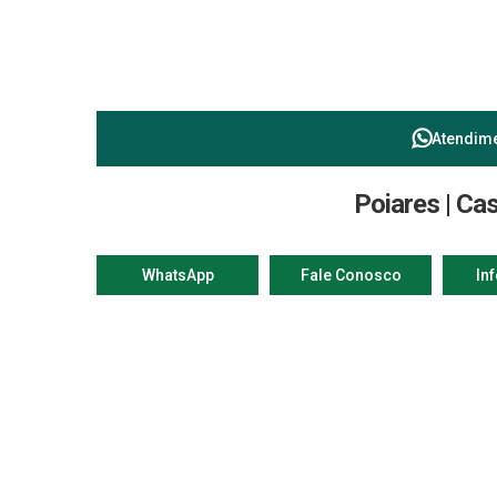
Atendim
Poiares | Ca
WhatsApp
Fale Conosco
In