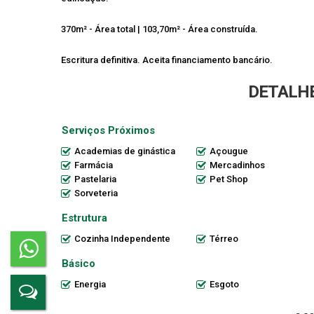
370m² - Área total | 103,70m² - Área construída.
Escritura definitiva. Aceita financiamento bancário.
DETALHE
Serviços Próximos
Academias de ginástica
Açougue
Farmácia
Mercadinhos
Pastelaria
Pet Shop
Sorveteria
Estrutura
Cozinha Independente
Térreo
Básico
Energia
Esgoto