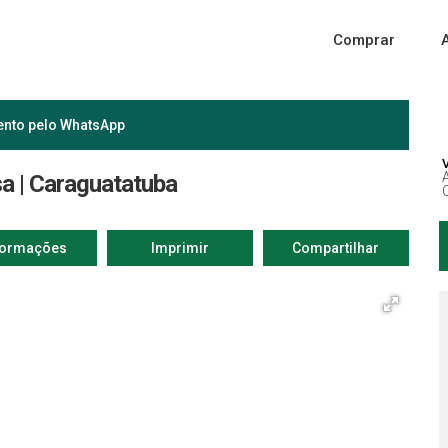
Comprar
ento pelo
WhatsApp
sa | Caraguatatuba
formações
Imprimir
Compartilhar