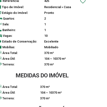
Referência:
425
Tipo de Imóvel:
Residencial
»
Casa
Estágio do Imóvel:
Pronto
Quartos:
2
Sala:
1
Banheiro:
1
Vagas:
10
Estado de Conservação:
Excelente
Mobílias:
Mobiliado
Área Total:
370 m²
Área Útil:
104 ~ 10370 m²
Terreno:
370 m²
MEDIDAS DO IMÓVEL
Área Total:
370 m²
Área Útil:
104 ~ 10370 m²
Terreno:
370 m²