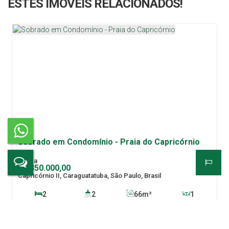
ESTES IMÓVEIS RELACIONADOS!
Sobrado em Condomínio - Praia do Capricórnio
R$
350.000,00
Capricórnio II, Caraguatatuba, São Paulo, Brasil
2
2
66m²
1
1
66m²