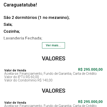
Caraguatatuba!
São 2 dormitórios (1 no mezanino);
Sala;
Cozinha;
Lavanderia Fechada;
1 Vaga de Garagem;
Ver mais...
Ar Condicionado.
VALORES
Localização tranquila na Praia do Capricórnio
R$
295.000,00
Valor de Venda
Aceita-se: Financiamento, Fundo de Garantia, Carta de Crédito
Valor do IPTU
R$
60,00
-Documentação ok
Valor do Condominio
R$
140,00
-Aceita veículo
VALORES
-Aceita Financiamento Bancário
R$
295.000,00
Valor de Venda
Ótima oportunidade no litoral — ideal para morar ou
Aceita-se: Financiamento, Fundo de Garantia, Carta de Crédito