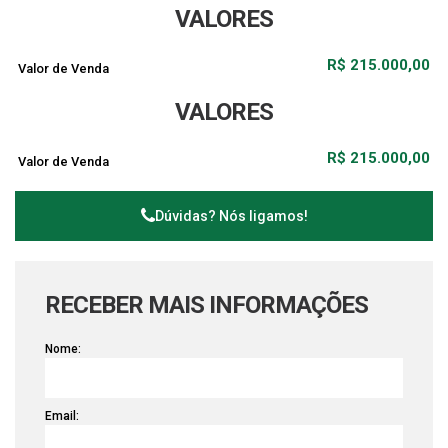
para moradia ou investimento.
VALORES
Entre em contato para mais informações e
R$
215.000,00
agendamento de visita.
Valor de Venda
VALORES
Aceita Permuta (Troca) com Imóvel de igual ou menor
valor em São Paulo na Região do ABC.
R$
215.000,00
Valor de Venda
Dúvidas? Nós ligamos!
RECEBER MAIS INFORMAÇÕES
Nome:
Email: