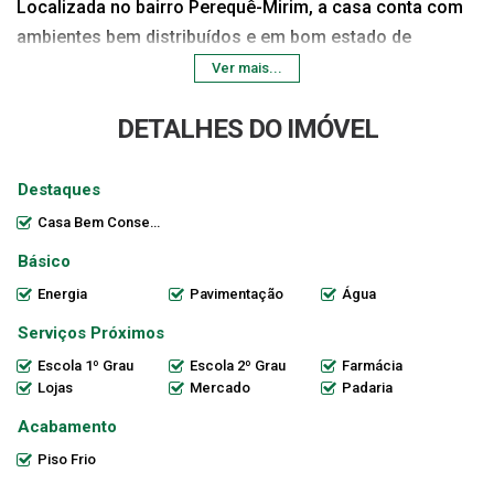
Localizada no bairro Perequê-Mirim, a casa conta com
ambientes bem distribuídos e em bom estado de
conservação, oferecendo conforto e praticidade para o
Ver mais...
dia a dia.
DETALHES DO IMÓVEL
Características do imóvel:
2 dormitórios
Destaques
Sala de estar
Casa Bem Conservada
Cozinha
Básico
Banheiro social
Energia
Pavimentação
Água
Área de serviço
Espaço frontal com piso cerâmico
Serviços Próximos
Imóvel bem conservado
Escola 1º Grau
Escola 2º Grau
Farmácia
Pintura em bom estado
Lojas
Mercado
Padaria
O bairro Perequê-Mirim oferece fácil acesso a
Acabamento
comércios, serviços, escolas, transporte público e às
Piso Frio
principais vias da cidade, sendo uma excelente opção