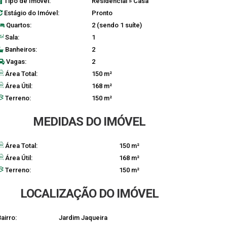
Tipo de Imóvel:
Residencial
»
Casa
Estágio do Imóvel:
Pronto
Quartos:
2 (sendo 1 suíte)
Sala:
1
Banheiros:
2
Vagas:
2
Área Total:
150 m²
Área Útil:
168 m²
Terreno:
150 m²
MEDIDAS DO IMÓVEL
Área Total:
150 m²
Área Útil:
168 m²
Terreno:
150 m²
LOCALIZAÇÃO DO IMÓVEL
airro:
Jardim Jaqueira