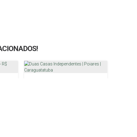
LACIONADOS!
Casa | Poiares | Caraguatatuba - R$ 490.000,00
Duas Casas Independentes | Poiares | Caraguatatuba