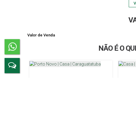
V
V
Valor de Venda
NÃO É O QU
Porto Novo | Casa | Caraguatatuba
Casa |