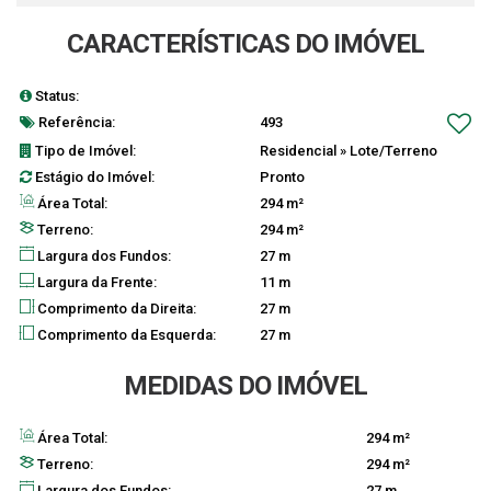
CARACTERÍSTICAS DO IMÓVEL
Status:
escritura definitiva
Referência:
493
Tipo de Imóvel:
Residencial
»
Lote/Terreno
Estágio do Imóvel:
Pronto
Área Total:
294 m²
Terreno:
294 m²
Largura dos Fundos:
27 m
Largura da Frente:
11 m
Comprimento da Direita:
27 m
Comprimento da Esquerda:
27 m
MEDIDAS DO IMÓVEL
Área Total:
294 m²
Terreno:
294 m²
Largura dos Fundos:
27 m